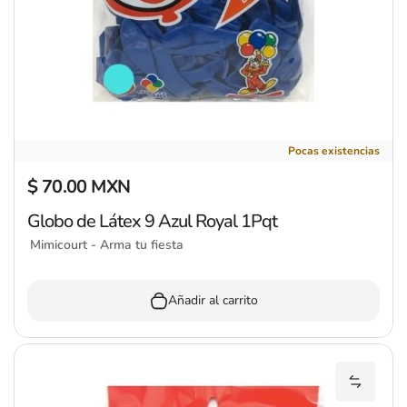
Globo de Látex 9 Azul Royal 1Pqt
Pocas existencias
$ 70.00 MXN
Precio regular
Globo de Látex 9 Azul Royal 1Pqt
Mimicourt - Arma tu fiesta
Añadir al carrito
Añadir 