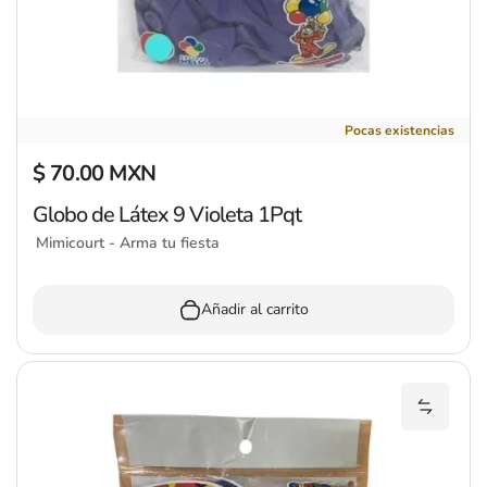
Globo de Látex 9 Violeta 1Pqt
Pocas existencias
$ 70.00 MXN
Precio regular
Globo de Látex 9 Violeta 1Pqt
Mimicourt - Arma tu fiesta
Añadir al carrito
Añadir 