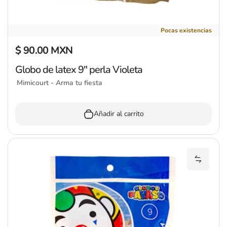
Globo de latex 9" perla Violeta
Pocas existencias
$ 90.00 MXN
Precio regular
Globo de latex 9" perla Violeta
Mimicourt - Arma tu fiesta
Añadir al carrito
Añadir 