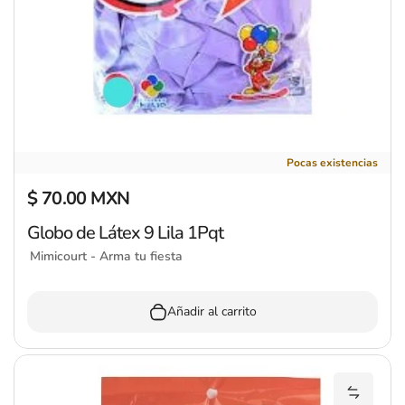
Globo de Látex 9 Lila 1Pqt
Pocas existencias
$ 70.00 MXN
Precio regular
Globo de Látex 9 Lila 1Pqt
Mimicourt - Arma tu fiesta
Añadir al carrito