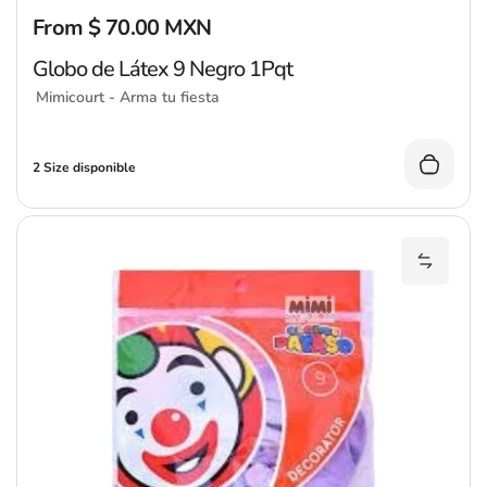
From $ 70.00 MXN
Precio regular
Globo de Látex 9 Negro 1Pqt
Mimicourt - Arma tu fiesta
2 Size disponible
Añadir 