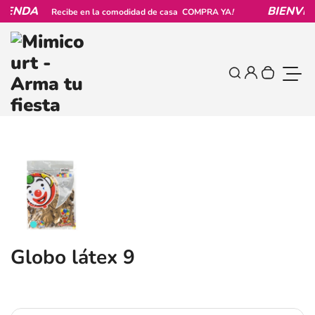
Saltar al contenido
BIENVENIDO A TU TIENDA
COMPRA YA
!
Recibe en la comod
0
Iniciar sesi
Buscar
Tu carrit
Altern
Globo látex 9