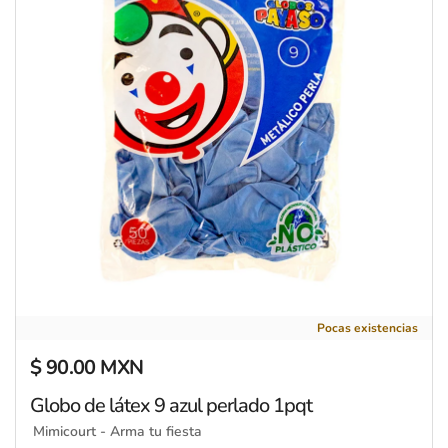
Globo de látex 9 azul perlado 1pqt
Pocas existencias
$ 90.00 MXN
Precio regular
Globo de látex 9 azul perlado 1pqt
Mimicourt - Arma tu fiesta