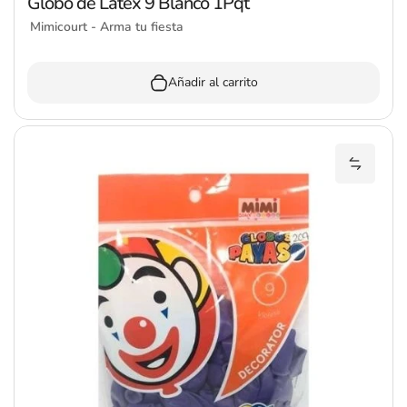
Globo de Látex 9 Blanco 1Pqt
Mimicourt - Arma tu fiesta
Añadir al carrito
Añadir 