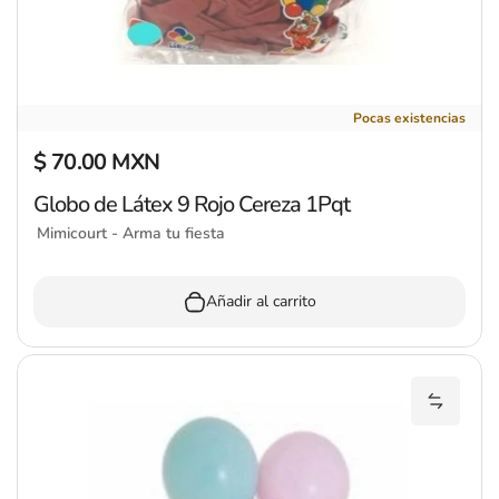
Globo de Látex 9 Rojo Cereza 1Pqt
Pocas existencias
$ 70.00 MXN
Precio regular
Globo de Látex 9 Rojo Cereza 1Pqt
Mimicourt - Arma tu fiesta
Añadir al carrito
Añadir 