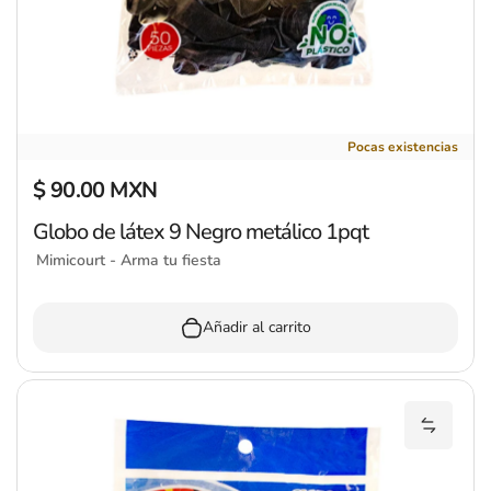
Globo de látex 9 Negro metálico 1pqt
Pocas existencias
$ 90.00 MXN
Precio regular
Globo de látex 9 Negro metálico 1pqt
Mimicourt - Arma tu fiesta
Añadir al carrito
Añadir 