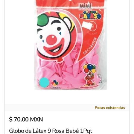
Globo de Látex 9 Rosa Bebé 1Pqt
Pocas existencias
$ 70.00 MXN
Precio regular
Globo de Látex 9 Rosa Bebé 1Pqt