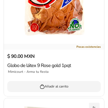
Globo de látex 9 Rose gold 1pqt
Pocas existencias
$ 90.00 MXN
Precio regular
Globo de látex 9 Rose gold 1pqt
Mimicourt - Arma tu fiesta
Añadir al carrito