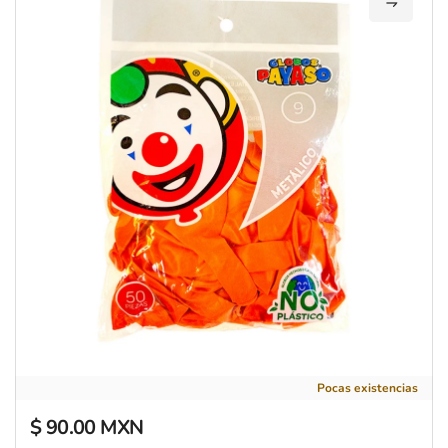
Añadir 
Globo de látex 9 Naranja metálico 1pqt
Pocas existencias
$ 90.00 MXN
Precio regular