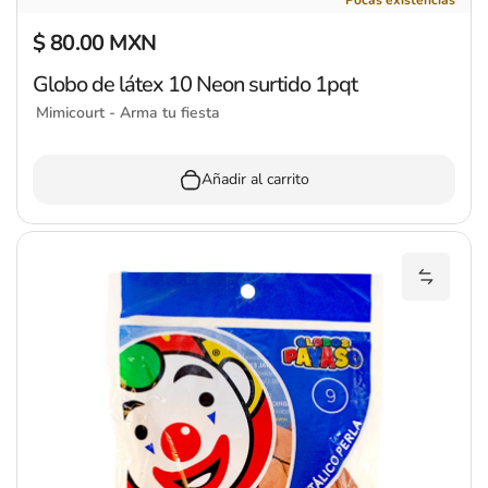
$ 80.00 MXN
Precio regular
Globo de látex 10 Neon surtido 1pqt
Mimicourt - Arma tu fiesta
Añadir al carrito
Añadir 