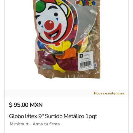
Globo látex 9" Surtido Metálico 1pqt
Pocas existencias
$ 95.00 MXN
Precio regular
Globo látex 9" Surtido Metálico 1pqt
Mimicourt - Arma tu fiesta