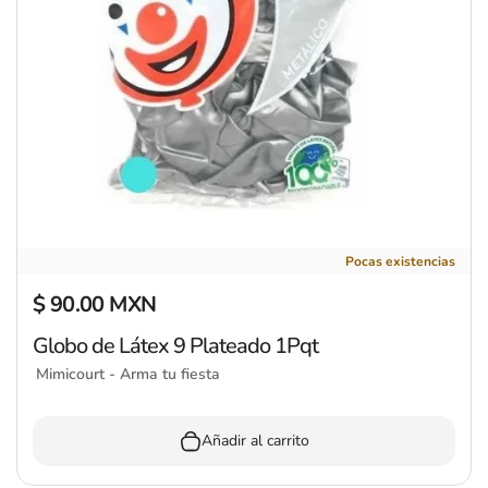
Globo de Látex 9 Plateado 1Pqt
Pocas existencias
$ 90.00 MXN
Precio regular
Globo de Látex 9 Plateado 1Pqt
Mimicourt - Arma tu fiesta
Añadir al carrito