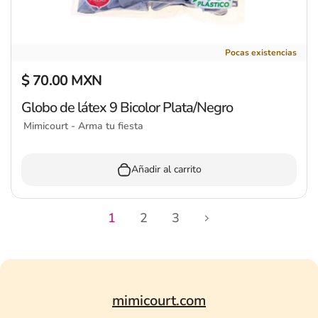
Globo de látex 9 Bicolor Plata/Negro
Pocas existencias
$ 70.00 MXN
Precio regular
Globo de látex 9 Bicolor Plata/Negro
Mimicourt - Arma tu fiesta
Añadir al carrito
1
2
3
mimicourt.com