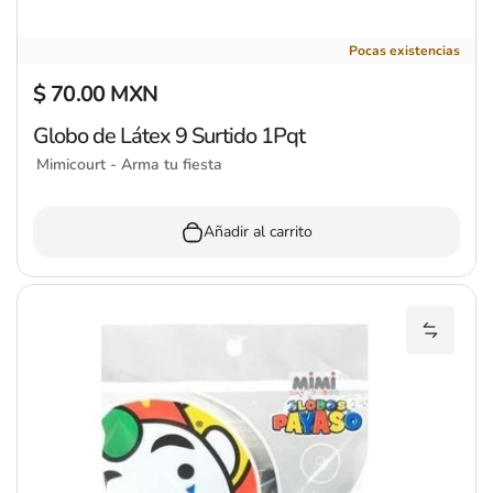
Globo de Látex 9 Surtido 1Pqt
Pocas existencias
$ 70.00 MXN
Precio regular
Globo de Látex 9 Surtido 1Pqt
Mimicourt - Arma tu fiesta
Añadir al carrito
Añadir 