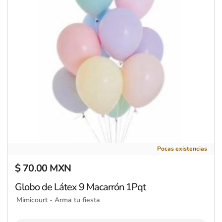
Globo de Látex 9 Macarrón 1Pqt
Pocas existencias
$ 70.00 MXN
Precio regular
Globo de Látex 9 Macarrón 1Pqt
Mimicourt - Arma tu fiesta