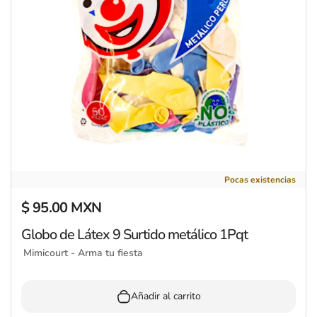
Globo de Látex 9 Surtido metálico 1Pqt
Pocas existencias
$ 95.00 MXN
Precio regular
Globo de Látex 9 Surtido metálico 1Pqt
Mimicourt - Arma tu fiesta
Añadir al carrito